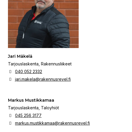
Jari Mäkelä
Tarjouslaskenta, Rakennusliikeet
040 052 2332
jari.makela@rakennusrevel.fi
Markus Mustikkamaa
Tarjouslaskenta, Taloyhiöt
045 256 3177
markus.mustikkamaa@rakennusrevel.fi