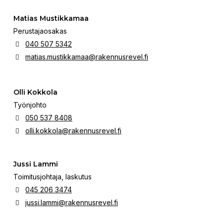
Matias Mustikkamaa
Perustajaosakas
040 507 5342
matias.mustikkamaa@rakennusrevel.fi
Olli Kokkola
Työnjohto
050 537 8408
olli.kokkola@rakennusrevel.fi
Jussi Lammi
Toimitusjohtaja, laskutus
045 206 3474
jussi.lammi@rakennusrevel.fi