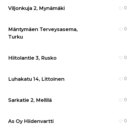
Viljonkuja 2, Mynämäki
0
Mäntymäen Terveysasema,
0
Turku
Hiitolantie 3, Rusko
0
Luhakatu 14, Littoinen
0
Sarkatie 2, Mellilä
0
As Oy Hiidenvartti
0