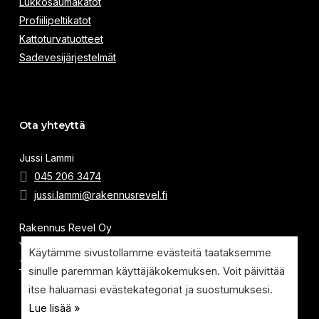
Lukkosaumakatot
Profiilipeltikatot
Kattoturvatuotteet
Sadevesijärjestelmät
Ota yhteyttä
Jussi Lammi
045 206 3474
jussi.lammi@rakennusrevel.fi
Rakennus Revel Oy
Y-tunnus: 3261611-7
Käytämme sivustollamme evästeitä taataksemme
Tietosuojaseloste
sinulle paremman käyttäjäkokemuksen. Voit päivittää
itse haluamasi evästekategoriat ja suostumuksesi.
Lue lisää »