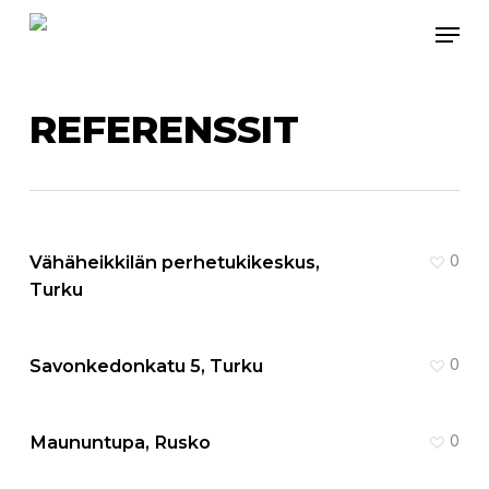
Skip
Menu
to
main
content
REFERENSSIT
Vähäheikkilän perhetukikeskus,
0
Turku
Savonkedonkatu 5, Turku
0
Maununtupa, Rusko
0