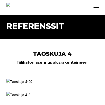
Skip
Menu
to
main
content
REFERENSSIT
TAOSKUJA 4
Tiilikaton asennus alusrakenteineen.