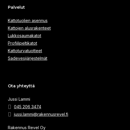
Palvelut
Kattotuolien asennus
Kattojen alusrakenteet
Lukkosaumakatot
Profiilipeltikatot
Kattoturvatuotteet
Sadevesijärjestelmät
Ota yhteyttä
Jussi Lammi
045 206 3474
jussi.lammi@rakennusrevel.fi
Rakennus Revel Oy